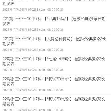
期发表
2023澳门正版资料 670288.com
08-09 00:36
221期: 王中王10中7料-【*经典15码*】-(超级经典)独家长期
发表
2023澳门正版资料 670288.com
08-09 00:36
221期: 王中王10中7料-【六肖必仲持马】-(超级经典)独家长
期发表
2023澳门正版资料 670288.com
08-09 00:36
220期: 王中王10中7料-【*七尾中特码*】-(超级经典)独家长
期发表
2023澳门正版资料 670288.com
08-08 00:36
220期: 王中王10中7料-【*复试平特肖*】-(超级经典)独家长
期发表
2023澳门正版资料 670288.com
08-08 00:36
220期: 王中王10中7料-【*复试平特尾*】-(超级经典)独家长
期发表
2023澳门正版资料 670288.com
08-08 00:36