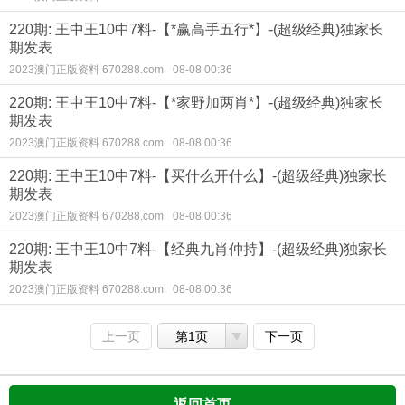
220期: 王中王10中7料-【*赢高手五行*】-(超级经典)独家长
期发表
2023澳门正版资料 670288.com
08-08 00:36
220期: 王中王10中7料-【*家野加两肖*】-(超级经典)独家长
期发表
2023澳门正版资料 670288.com
08-08 00:36
220期: 王中王10中7料-【买什么开什么】-(超级经典)独家长
期发表
2023澳门正版资料 670288.com
08-08 00:36
220期: 王中王10中7料-【经典九肖仲持】-(超级经典)独家长
期发表
2023澳门正版资料 670288.com
08-08 00:36
上一页
第1页
下一页
返回首页