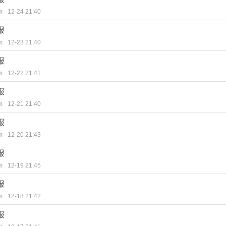
m
12-24 21:40
报
m
12-23 21:40
报
m
12-22 21:41
报
m
12-21 21:40
报
m
12-20 21:43
报
m
12-19 21:45
报
m
12-18 21:42
报