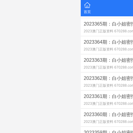
首页
2023365期：白小姐密
2023澳门正版资料 670288.co
2023364期：白小姐密
2023澳门正版资料 670288.co
2023363期：白小姐密
2023澳门正版资料 670288.co
2023362期：白小姐密
2023澳门正版资料 670288.co
2023361期：白小姐密
2023澳门正版资料 670288.co
2023360期：白小姐密
2023澳门正版资料 670288.co
2023359期：白小姐密