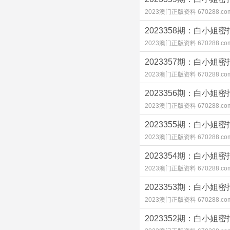
2023澳门正版资料 670288.co
2023358期：白小姐密
2023澳门正版资料 670288.co
2023357期：白小姐密
2023澳门正版资料 670288.co
2023356期：白小姐密
2023澳门正版资料 670288.co
2023355期：白小姐密
2023澳门正版资料 670288.co
2023354期：白小姐密
2023澳门正版资料 670288.co
2023353期：白小姐密
2023澳门正版资料 670288.co
2023352期：白小姐密