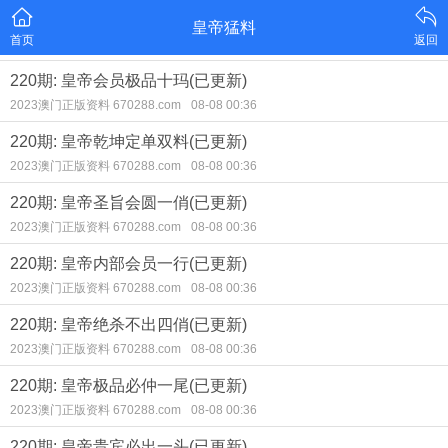
皇帝猛料
首页
返回
220期: 皇帝会员极品十玛(已更新)
2023澳门正版资料 670288.com
08-08 00:36
220期: 皇帝乾坤定单双料(已更新)
2023澳门正版资料 670288.com
08-08 00:36
220期: 皇帝圣旨会圆一俏(已更新)
2023澳门正版资料 670288.com
08-08 00:36
220期: 皇帝内部会员一行(已更新)
2023澳门正版资料 670288.com
08-08 00:36
220期: 皇帝绝杀不出四俏(已更新)
2023澳门正版资料 670288.com
08-08 00:36
220期: 皇帝极品必仲一尾(已更新)
2023澳门正版资料 670288.com
08-08 00:36
220期: 皇帝贵宾必出一头(已更新)