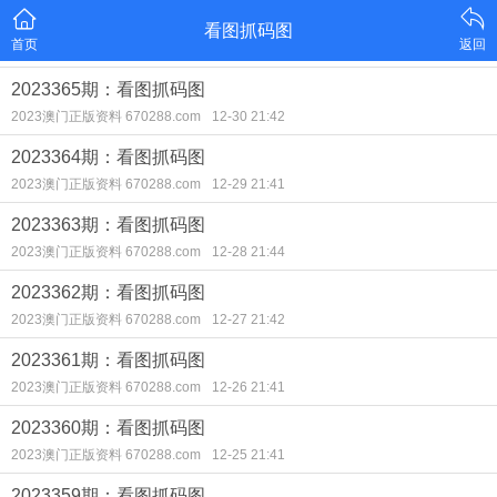
看图抓码图
首页
返回
2023365期：看图抓码图
2023澳门正版资料 670288.com
12-30 21:42
2023364期：看图抓码图
2023澳门正版资料 670288.com
12-29 21:41
2023363期：看图抓码图
2023澳门正版资料 670288.com
12-28 21:44
2023362期：看图抓码图
2023澳门正版资料 670288.com
12-27 21:42
2023361期：看图抓码图
2023澳门正版资料 670288.com
12-26 21:41
2023360期：看图抓码图
2023澳门正版资料 670288.com
12-25 21:41
2023359期：看图抓码图