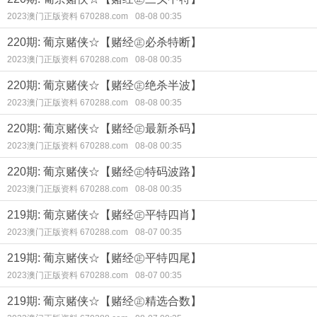
2023澳门正版资料 670288.com
08-08 00:35
220期: 葡京赌侠☆【赌经㊣必杀特断】
2023澳门正版资料 670288.com
08-08 00:35
220期: 葡京赌侠☆【赌经㊣绝杀半波】
2023澳门正版资料 670288.com
08-08 00:35
220期: 葡京赌侠☆【赌经㊣最新杀码】
2023澳门正版资料 670288.com
08-08 00:35
220期: 葡京赌侠☆【赌经㊣特码波路】
2023澳门正版资料 670288.com
08-08 00:35
219期: 葡京赌侠☆【赌经㊣平特四肖】
2023澳门正版资料 670288.com
08-07 00:35
219期: 葡京赌侠☆【赌经㊣平特四尾】
2023澳门正版资料 670288.com
08-07 00:35
219期: 葡京赌侠☆【赌经㊣精选合数】