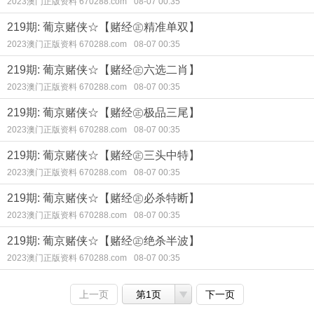
2023澳门正版资料 670288.com
08-07 00:35
219期: 葡京赌侠☆【赌经㊣精准单双】
2023澳门正版资料 670288.com
08-07 00:35
219期: 葡京赌侠☆【赌经㊣六选二肖】
2023澳门正版资料 670288.com
08-07 00:35
219期: 葡京赌侠☆【赌经㊣极品三尾】
2023澳门正版资料 670288.com
08-07 00:35
219期: 葡京赌侠☆【赌经㊣三头中特】
2023澳门正版资料 670288.com
08-07 00:35
219期: 葡京赌侠☆【赌经㊣必杀特断】
2023澳门正版资料 670288.com
08-07 00:35
219期: 葡京赌侠☆【赌经㊣绝杀半波】
2023澳门正版资料 670288.com
08-07 00:35
上一页
第1页
下一页