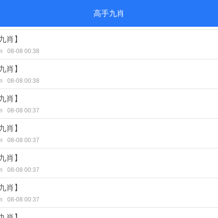
高手九肖
㊣九肖】
m
08-08 00:38
㊣九肖】
m
08-08 00:38
㊣九肖】
m
08-08 00:37
㊣九肖】
m
08-08 00:37
㊣九肖】
m
08-08 00:37
㊣九肖】
m
08-08 00:37
㊣九肖】