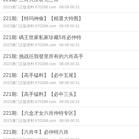
2023澳门正版资料 670288.com
08-09 00:31
221期: 【特玛神偷】【精選大特围】
2023澳门正版资料 670288.com
08-09 00:31
221期: 碼王世家私家珍藏5肖必仲特
2023澳门正版资料 670288.com
08-09 00:31
221期: 挑战任我發里所有的六肖高手
2023澳门正版资料 670288.com
08-09 00:31
221期: 【高手猛料】【必中五尾】
2023澳门正版资料 670288.com
08-09 00:31
221期: 【高手猛料】【必中三头】
2023澳门正版资料 670288.com
08-09 00:31
221期: 【六盒才女六肖仲特专区】
2023澳门正版资料 670288.com
08-09 00:31
221期: 【六肖牛】必仲特六肖