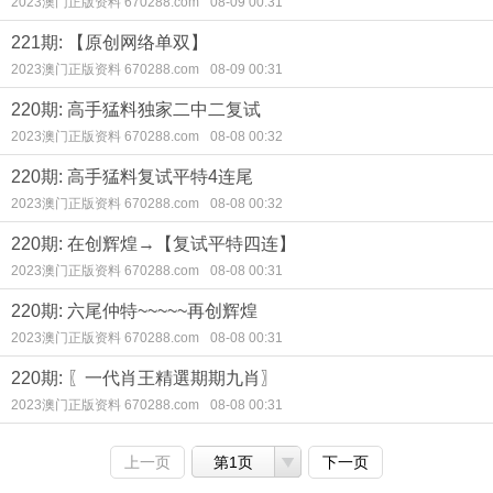
2023澳门正版资料 670288.com
08-09 00:31
221期: 【原创网络单双】
2023澳门正版资料 670288.com
08-09 00:31
220期: 高手猛料独家二中二复试
2023澳门正版资料 670288.com
08-08 00:32
220期: 高手猛料复试平特4连尾
2023澳门正版资料 670288.com
08-08 00:32
220期: 在创辉煌→【复试平特四连】
2023澳门正版资料 670288.com
08-08 00:31
220期: 六尾仲特~~~~~再创辉煌
2023澳门正版资料 670288.com
08-08 00:31
220期: 〖一代肖王精選期期九肖〗
2023澳门正版资料 670288.com
08-08 00:31
上一页
第1页
下一页