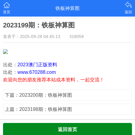
铁板神算图
首页
返回
2023199期：铁板神算图
发表于：2025-09-28 04:45:13
318058
出处：
2023澳门正版资料
出处：
www.670288.com
欢迎向您的朋友推荐本站或本资料，一起交流！
下篇：2023200期：铁板神算图
上篇：2023198期：铁板神算图
返回首页